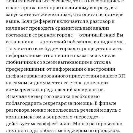
Если клиент на все согласен, то это неОбращаясь к
секретарю за помощью по личному вопросу, вы
ЕН
запускаете тот же механизм, что описан в примере
выше. Если референт включается в разговор и
начинает проводить сравнительный анализ
гостиниц в ее родном городе — отличный знак! Вы
ее зацепили — «прохожий побежал за валидолом»…
После этого вам будем гораздо проще установить
неформальные отношения и оказаться в числе
любимчиков со всеми вытекающими отсюда
преференциями: от информации о настроении
шефа и гарантированного присутствия вашего КП
на самом видном месте его стола до «слива»
коммерческих предложений конкурентов.
В начале четвертого звонка необходимо
поблагодарить секретаря за помощь. В финале
разговора можно использовать речевой модуль с
комплиментом и вопросом о «переезде» —
действует мегаэффективно. Много раз проверено
лично за годы работы менеджером по продажам.