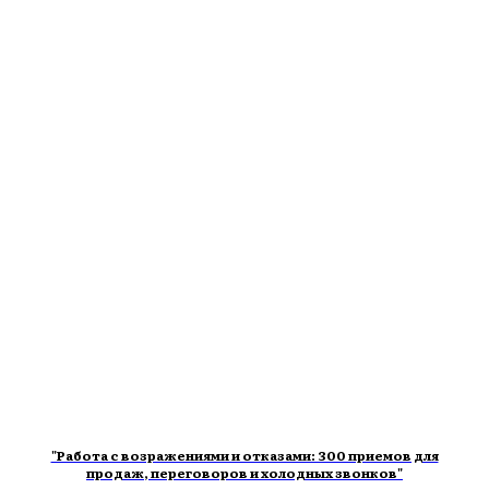
"Работа с возражениями и отказами: 300 приемов для
продаж, переговоров и холодных звонков"