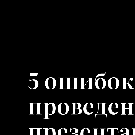
5 ошибок
проведе
презента