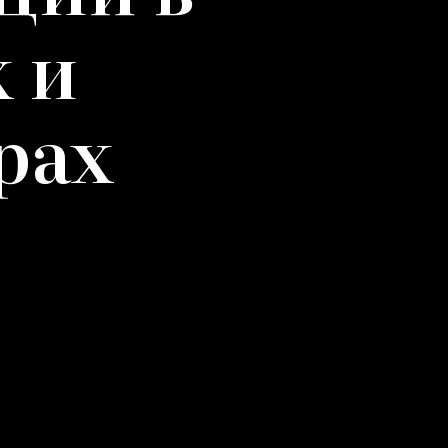
 и
рах