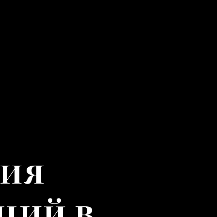
ния
ций в