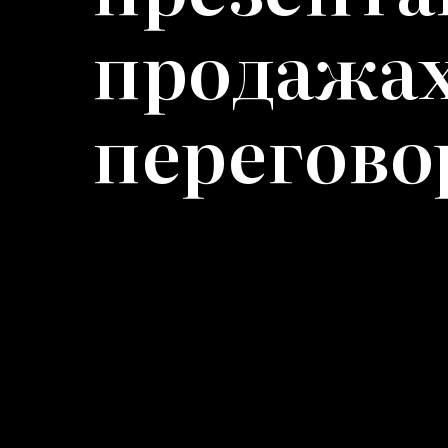
продажах
перегово