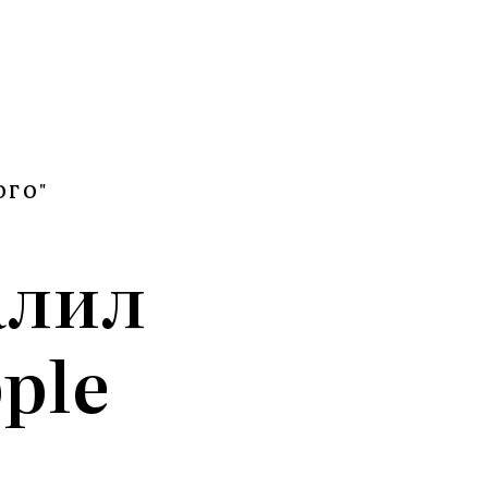
ОГО"
алил
ple