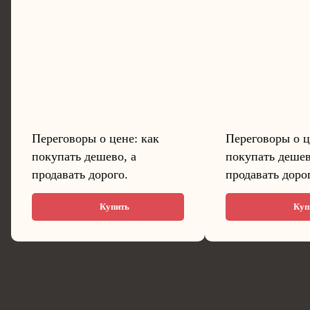
Переговоры о цене: как
Переговоры о 
покупать дешево, а
покупать деше
продавать дорого.
продавать доро
Купить
Ку