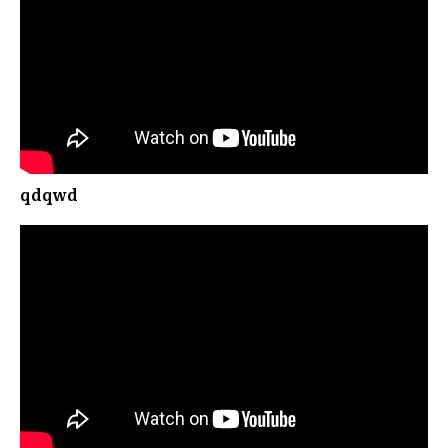
ИГ
qdqwd