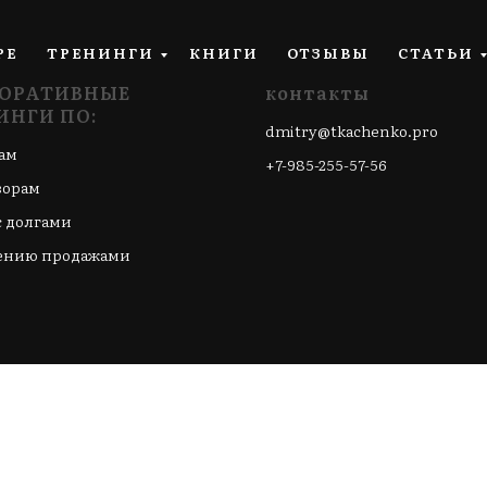
РЕ
ТРЕНИНГИ
КНИГИ
ОТЗЫВЫ
СТАТЬИ
ОРАТИВНЫЕ
контакты
ИНГИ ПО:
dmitry@tkachenko.pro
ам
+7-985-255-57-56
ворам
с долгами
ению продажами