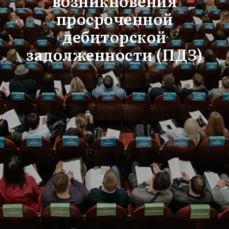
возникновения
просроченной
дебиторской
задолженности (ПДЗ)