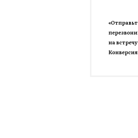
«Отправьт
перезвоним
на встречу
Конверсия 