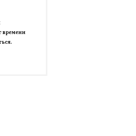
м
ет времени
ться.