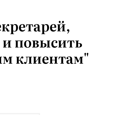
екретарей,
 и повысить
ым клиентам"